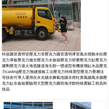
特規圓管透明管壓克力管壓克力圓管透明厚管風水燈飾水柱壓
克力厚板壓克力拋光壓克力水族箱壓克力研磨壓克力缸壓克力
膠劑壓克力退火海底隧道海生館一體成型有機玻璃缸水晶壓克
力casting壓克力無縫接板工法壓克力特殊塑型壓克力疊層法
等技術可導入運用在水光牆水舞氣泡牆水燈柱屏風牆風水牆壓
克力缸水族箱實驗用大型壓克力圓筒海洋館特殊實驗工程高科
技晶