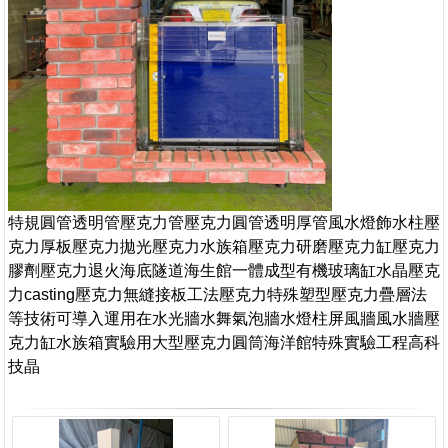
特規圓管透明管壓克力管壓克力圓管透明厚管風水燈飾水柱壓
克力厚板壓克力拋光壓克力水族箱壓克力研磨壓克力缸壓克力
膠劑壓克力退火海底隧道海生館一體成型有機玻璃缸水晶壓克
力casting壓克力無縫接板工法壓克力特殊塑型壓克力疊層法
等技術可導入運用在水光牆水舞氣泡牆水燈柱屏風牆風水牆壓
克力缸水族箱實驗用大型壓克力圓筒海洋館特殊實驗工程高科
技晶