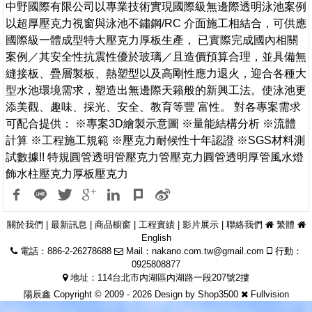
中野國際有限公司以專業技術實現國際級無邊際透明泳池案例
以超厚壓克力視窗與泳池不鏽鋼/RC 介面施工相結合，可供應
國際級一體成型特大壓克力厚板生產， 已實際完成國內相關
案例／其安全性抗震性優於玻璃／且造價預算合理，並具備無
縫接板、疊層製板、熱塑型以及高剛性應力退火，迎合各種大
型水池環境需求，塑造出無邊際天籟般的新興工法。使泳池更
添美觀、趣味、採光、安全、教育等豐 富性。 對各專案需求
可配合提供： ※專案3D繪製示意圖 ※量能結構分析 ※流體
計算 ※工程施工規範 ※壓克力耐候性十年認證 ※SGS材料測
試數據!! 特規圓管透明管壓克力管壓克力圓管透明厚管風水燈
飾水柱壓克力厚板壓克力
關於我們
|
最新訊息
|
商品櫥窗
|
工程實績
|
影片展示
|
聯絡我們
繁體
English
電話：886-2-26278688
Mail：
nakano.com.tw@gmail.com
行動：
0925808877
地址：114台北市內湖區內湖路一段207號2摟
陽辰鑫 Copyright © 2009 - 2026 Design by
Shop3500
Fullvision