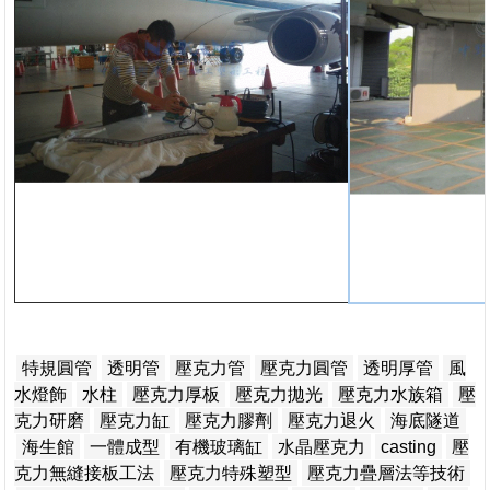
特規圓管
透明管
壓克力管
壓克力圓管
透明厚管
風
水燈飾
水柱
壓克力厚板
壓克力拋光
壓克力水族箱
壓
克力研磨
壓克力缸
壓克力膠劑
壓克力退火
海底隧道
海生館
一體成型
有機玻璃缸
水晶壓克力
casting
壓
克力無縫接板工法
壓克力特殊塑型
壓克力疊層法等技術