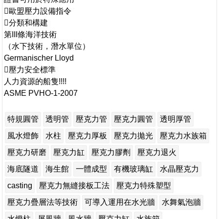
歐盟壓力設備指令
分類和構建
第III條海洋技術
（水下技術，潛水單位）
Germanischer Lloyd
壓力安全標準
人力資源的船隻!!!!
ASME PVHO-1-2007
特規圓管
透明管
壓克力管
壓克力圓管
透明厚管
風水燈飾
水柱
壓克力厚板
壓克力拋光
壓克力水族箱
壓克力研磨
壓克力缸
壓克力膠劑
壓克力退火
海底隧道
海生館
一體成型
有機玻璃缸
水晶壓克力
casting
壓克力無縫接板工法
壓克力特殊塑型
壓克力疊層法等技術
可導入運用在水光牆
水舞氣泡牆
水燈柱
屏風牆
風水牆
壓克力缸
水族箱