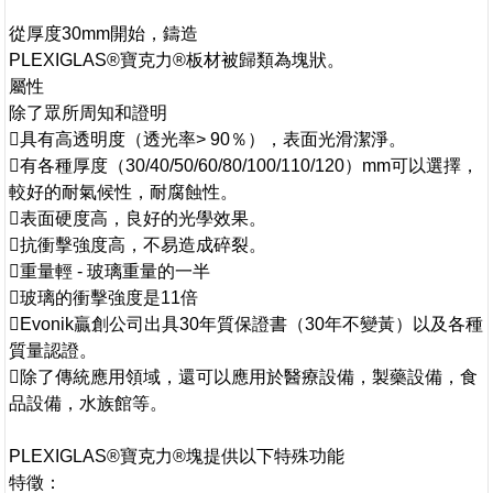
從厚度30mm開始，鑄造
PLEXIGLAS®寶克力®板材被歸類為塊狀。
屬性
除了眾所周知和證明
具有高透明度（透光率> 90％），表面光滑潔淨。
有各種厚度（30/40/50/60/80/100/110/120）mm可以選擇，
較好的耐氣候性，耐腐蝕性。
表面硬度高，良好的光學效果。
抗衝擊強度高，不易造成碎裂。
重量輕 - 玻璃重量的一半
玻璃的衝擊強度是11倍
Evonik贏創公司出具30年質保證書（30年不變黃）以及各種
質量認證。
除了傳統應用領域，還可以應用於醫療設備，製藥設備，食
品設備，水族館等。
PLEXIGLAS®寶克力®塊提供以下特殊功能
特徵：