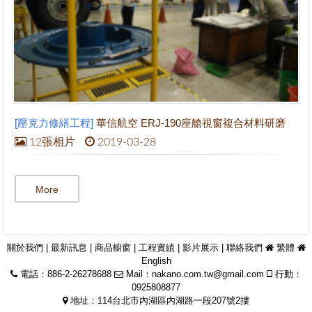
[壓克力修繕工程]
華信航空 ERJ-190座艙視窗複合材料研磨
12張相片
2019-03-28
More
關於我們
|
最新訊息
|
商品櫥窗
|
工程實績
|
影片展示
|
聯絡我們
繁體
English
電話：886-2-26278688
Mail：
nakano.com.tw@gmail.com
行動：
0925808877
地址：114台北市內湖區內湖路一段207號2摟