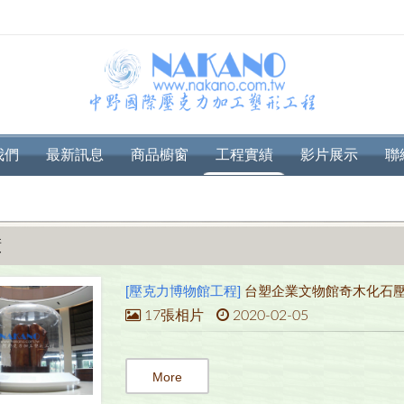
我們
最新訊息
商品櫥窗
工程實績
影片展示
聯
績
[壓克力博物館工程]
台塑企業文物館奇木化石
17張相片
2020-02-05
More