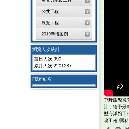
壓克力水族工程
公共工程
展覽工程
2019新增案例
瀏覽人次統計
當日人次:990
累計人次:2201287
FB粉絲頁
中野國際擁有頂
計，給予最
型海洋館工
牆工程.!國科會