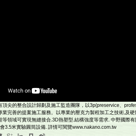
尖的整合設計歸劃及施工監造團隊，以3p(preservice、pr­ofe
專業完善的提­案施工服務。以專業的壓克力製程加工之技術,及硬體
程等領域可實現無縫接合.3D熱塑型.結構強度等需求. 中野國際
3.5米實驗圓­筒設備. 詳情可閱覽www.nakano.com.tw