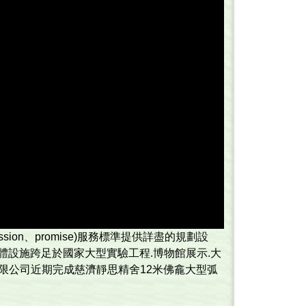
ssion、promise)服務標準提供詳盡的規劃設
設施跨足於國家大型實驗工程.博物­館展示.大
有限公司近期完成慈濟靜思精舍12米佛龕大型弧