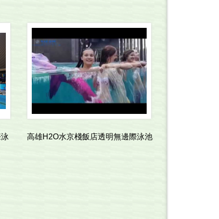
際泳
高雄H2O水京棧飯店透明無邊際泳池