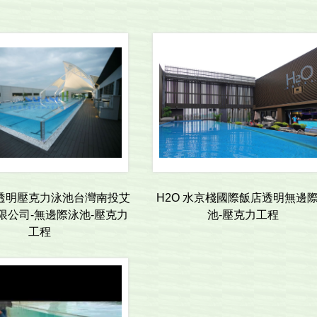
透明壓克力泳池台灣南投艾
H2O 水京棧國際飯店透明無邊
限公司-無邊際泳池-壓克力
池-壓克力工程
工程