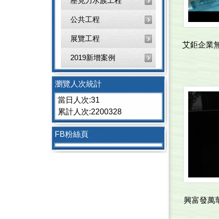
壓克力水族工程
公共工程
展覽工程
艾鉅企業
2019新增案例
瀏覽人次統計
當日人次:31
累計人次:2200328
FB粉絲頁
興富發萬