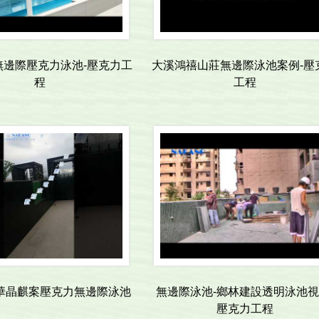
無邊際壓克力泳池-壓克力工
大溪鴻禧山莊無邊際泳池案例-壓
程
工程
華晶麒案壓克力無邊際泳池
無邊際泳池-鄉林建設透明泳池視
壓克力工程