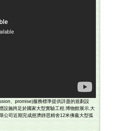
ssion、promise)服務標準提供詳盡的規劃設
設施跨足於國家大型實驗工程.博物­館展示.大
有限公司近期完成慈濟靜思精舍12米佛龕大型弧