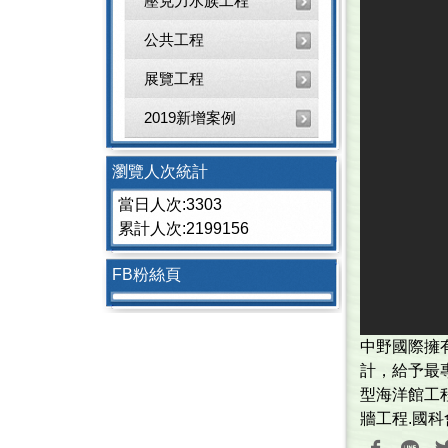
壓克力水族工程
公共工程
展覽工程
2019新增案例
瀏覽人次統計
當日人次:3303
累計人次:2199156
FB粉絲頁
中野國際擁有頂
計，給予最
型海洋館工
牆工程.國科會3