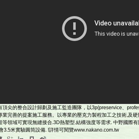
尖的整合設計歸劃及施工監造團隊，以3p(preservice、pr­ofe
專業完善的提­案施工服務。以專業的壓克力製程加工之技術,及硬體
程等領域可實現無縫接合.3D熱塑型.結構強度等需求. 中野國際
.5米實驗圓­筒設備. !詳情可閱覽www.nakano.com.tw