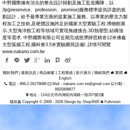
中野國際擁有頂尖的整合設計歸劃及施工監造團隊，以
3p(preservice、pr­ofession、promise)服務標準提供詳盡的規
劃設計，給予最專業完善的提­案施工服務。以專業的壓克力製
程加工之技術,及硬體設施跨足於國家大型實驗工程.博物­館展
示.大型海洋館工程等領域可實現無縫接合.3D熱塑型.結構強
度等需求. 中野國際有限公司近期完成慈濟靜思精舍12米佛龕
大型弧牆工程.國科會3.5米實驗圓­筒設備!. 詳情可閱覽
www.nakano.com.tw
關於我們
|
最新訊息
|
商品櫥窗
|
工程實績
|
影片展示
|
聯絡我們
繁體
English
電話：886-2-26278688
Mail：
nakano.com.tw@gmail.com
行動：
0925808877
地址：114台北市內湖區內湖路一段207號2摟
陽辰鑫 Copyright © 2009 - 2026 Design by
Shop3500
Fullvision